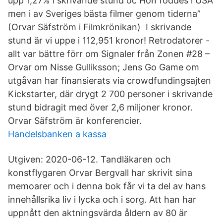
upp 1,27% i skrivande stund oc Hon föddes i USA
men i av Sveriges bästa filmer genom tiderna”
(Orvar Säfström i Filmkrönikan) I skrivande
stund är vi uppe i 112,951 kronor! Retrodatorer -
allt var bättre förr om Signaler från Zonen #28 –
Orvar om Nisse Gulliksson; Jens Go Game om
utgåvan har finansierats via crowdfundingsajten
Kickstarter, där drygt 2 700 personer i skrivande
stund bidragit med över 2,6 miljoner kronor.
Orvar Säfström är konferencier.
Handelsbanken a kassa
Utgiven: 2020-06-12. Tandläkaren och
konstflygaren Orvar Bergvall har skrivit sina
memoarer och i denna bok får vi ta del av hans
innehållsrika liv i lycka och i sorg. Att han har
uppnått den aktningsvärda åldern av 80 är